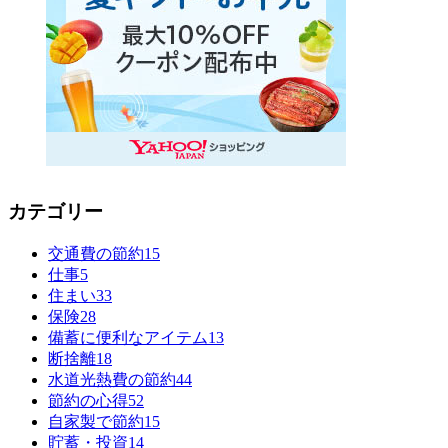
カテゴリー
交通費の節約
15
仕事
5
住まい
33
保険
28
備蓄に便利なアイテム
13
断捨離
18
水道光熱費の節約
44
節約の心得
52
自家製で節約
15
貯蓄・投資
14