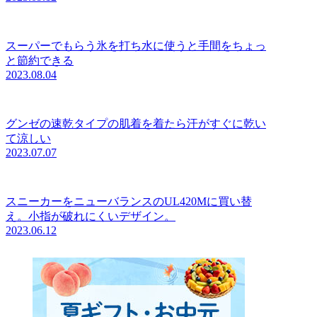
スーパーでもらう氷を打ち水に使うと手間をちょっ
と節約できる
2023.08.04
グンゼの速乾タイプの肌着を着たら汗がすぐに乾い
て涼しい
2023.07.07
スニーカーをニューバランスのUL420Mに買い替
え。小指が破れにくいデザイン。
2023.06.12