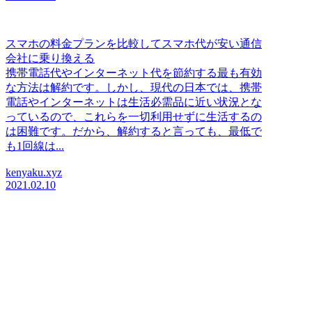
スマホの料金プランを比較してスマホ代が安い通信
会社に乗り換える
携帯電話代やインターネット代を節約する最も有効
な方法は解約です。しかし、現代の日本では、携帯
電話やインターネットは生活必需品に近い状況とな
っているので、これらを一切利用せずに生活するの
は困難です。だから、解約すると言っても、最低で
も1回線は...
kenyaku.xyz
2021.02.10