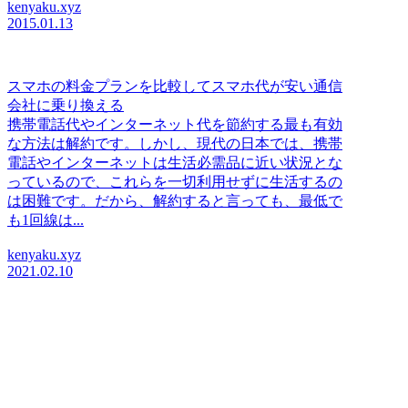
kenyaku.xyz
2015.01.13
スマホの料金プランを比較してスマホ代が安い通信
会社に乗り換える
携帯電話代やインターネット代を節約する最も有効
な方法は解約です。しかし、現代の日本では、携帯
電話やインターネットは生活必需品に近い状況とな
っているので、これらを一切利用せずに生活するの
は困難です。だから、解約すると言っても、最低で
も1回線は...
kenyaku.xyz
2021.02.10