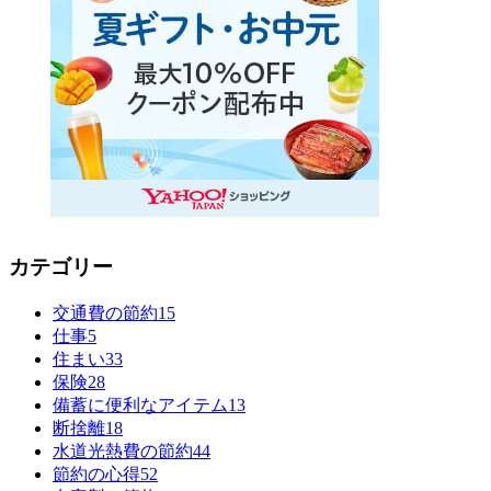
カテゴリー
交通費の節約
15
仕事
5
住まい
33
保険
28
備蓄に便利なアイテム
13
断捨離
18
水道光熱費の節約
44
節約の心得
52