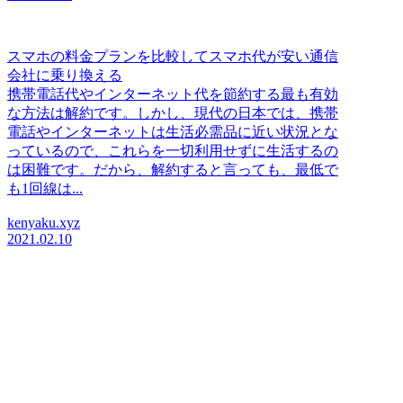
スマホの料金プランを比較してスマホ代が安い通信
会社に乗り換える
携帯電話代やインターネット代を節約する最も有効
な方法は解約です。しかし、現代の日本では、携帯
電話やインターネットは生活必需品に近い状況とな
っているので、これらを一切利用せずに生活するの
は困難です。だから、解約すると言っても、最低で
も1回線は...
kenyaku.xyz
2021.02.10