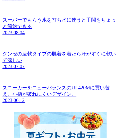
スーパーでもらう氷を打ち水に使うと手間をちょっ
と節約できる
2023.08.04
グンゼの速乾タイプの肌着を着たら汗がすぐに乾い
て涼しい
2023.07.07
スニーカーをニューバランスのUL420Mに買い替
え。小指が破れにくいデザイン。
2023.06.12