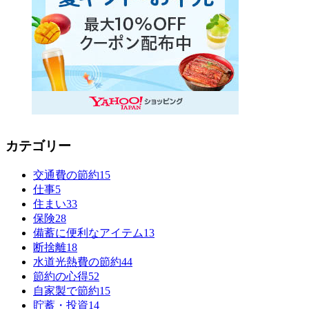
カテゴリー
交通費の節約
15
仕事
5
住まい
33
保険
28
備蓄に便利なアイテム
13
断捨離
18
水道光熱費の節約
44
節約の心得
52
自家製で節約
15
貯蓄・投資
14