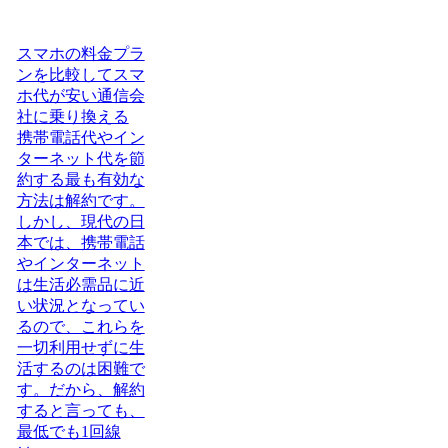
スマホの料金プラ
ンを比較してスマ
ホ代が安い通信会
社に乗り換える
携帯電話代やイン
ターネット代を節
約する最も有効な
方法は解約です。
しかし、現代の日
本では、携帯電話
やインターネット
は生活必需品に近
い状況となってい
るので、これらを
一切利用せずに生
活するのは困難で
す。だから、解約
すると言っても、
最低でも1回線