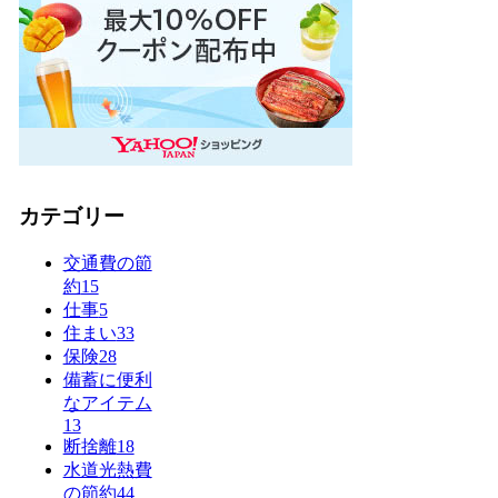
カテゴリー
交通費の節
約
15
仕事
5
住まい
33
保険
28
備蓄に便利
なアイテム
13
断捨離
18
水道光熱費
の節約
44