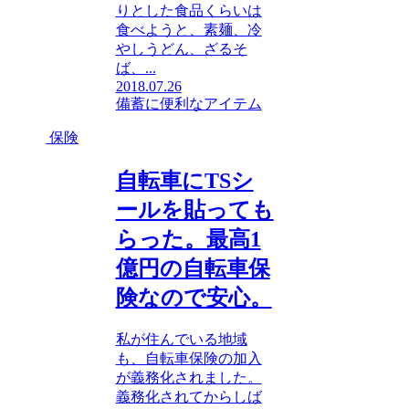
りとした食品くらいは
食べようと、素麺、冷
やしうどん、ざるそ
ば、...
2018.07.26
備蓄に便利なアイテム
保険
自転車にTSシ
ールを貼っても
らった。最高1
億円の自転車保
険なので安心。
私が住んでいる地域
も、自転車保険の加入
が義務化されました。
義務化されてからしば