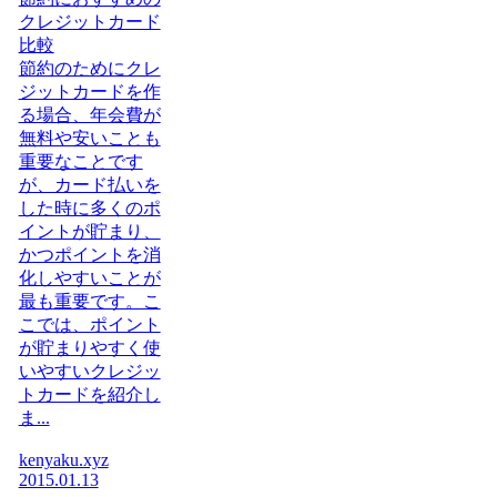
クレジットカード
比較
節約のためにクレ
ジットカードを作
る場合、年会費が
無料や安いことも
重要なことです
が、カード払いを
した時に多くのポ
イントが貯まり、
かつポイントを消
化しやすいことが
最も重要です。こ
こでは、ポイント
が貯まりやすく使
いやすいクレジッ
トカードを紹介し
ま...
kenyaku.xyz
2015.01.13