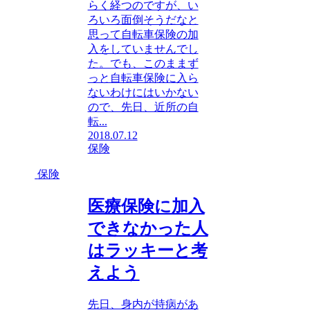
らく経つのですが、い
ろいろ面倒そうだなと
思って自転車保険の加
入をしていませんでし
た。でも、このままず
っと自転車保険に入ら
ないわけにはいかない
ので、先日、近所の自
転...
2018.07.12
保険
保険
医療保険に加入
できなかった人
はラッキーと考
えよう
先日、身内が持病があ