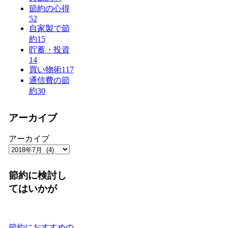
節約の心得
52
自家製で節
約
15
貯蓄・投資
14
買い物術
117
通信費の節
約
30
アーカイブ
アーカイブ
節約に検討し
てはいかが
節約におすすめの