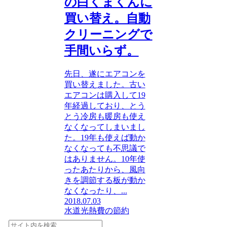
の白くまくんに
買い替え。自動
クリーニングで
手間いらず。
先日、遂にエアコンを
買い替えました。古い
エアコンは購入して19
年経過しており、とう
とう冷房も暖房も使え
なくなってしまいまし
た。19年も使えば動か
なくなっても不思議で
はありません。10年使
ったあたりから、風向
きを調節する板が動か
なくなったり、...
2018.07.03
水道光熱費の節約