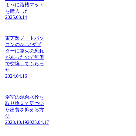
ように浴槽マット
を購入した
2025.03.14
東芝製ノートパソ
コンのACアダプ
ターに発火の恐れ
があったので無償
で交換してもらっ
た
2024.04.16
浴室の混合水栓を
取り換えて気づい
た出費を抑える方
法
2023.10.19
2025.04.17