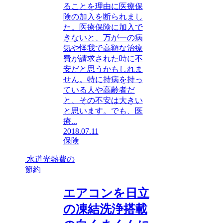
ることを理由に医療保
険の加入を断られまし
た。医療保険に加入で
きないと、万が一の病
気や怪我で高額な治療
費が請求された時に不
安だと思うかもしれま
せん。特に持病を持っ
ている人や高齢者だ
と、その不安は大きい
と思います。でも、医
療...
2018.07.11
保険
水道光熱費の
節約
エアコンを日立
の凍結洗浄搭載