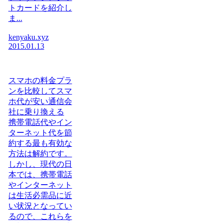
トカードを紹介し
ま...
kenyaku.xyz
2015.01.13
スマホの料金プラ
ンを比較してスマ
ホ代が安い通信会
社に乗り換える
携帯電話代やイン
ターネット代を節
約する最も有効な
方法は解約です。
しかし、現代の日
本では、携帯電話
やインターネット
は生活必需品に近
い状況となってい
るので、これらを