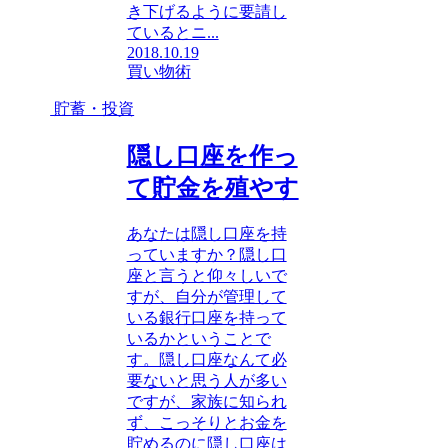
き下げるように要請し
ているとニ...
2018.10.19
買い物術
貯蓄・投資
隠し口座を作っ
て貯金を殖やす
あなたは隠し口座を持
っていますか？隠し口
座と言うと仰々しいで
すが、自分が管理して
いる銀行口座を持って
いるかということで
す。隠し口座なんて必
要ないと思う人が多い
ですが、家族に知られ
ず、こっそりとお金を
貯めるのに隠し口座は