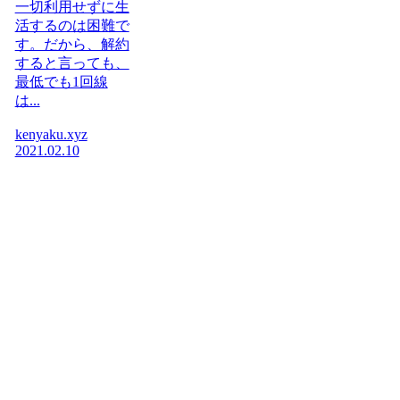
一切利用せずに生
活するのは困難で
す。だから、解約
すると言っても、
最低でも1回線
は...
kenyaku.xyz
2021.02.10