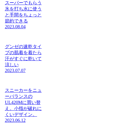
スーパーでもらう
氷を打ち水に使う
と手間をちょっと
節約できる
2023.08.04
グンゼの速乾タイ
プの肌着を着たら
汗がすぐに乾いて
涼しい
2023.07.07
スニーカーをニュ
ーバランスの
UL420Mに買い替
え。小指が破れに
くいデザイン。
2023.06.12