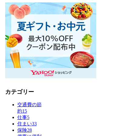
カテゴリー
交通費の節
約
15
仕事
5
住まい
33
保険
28