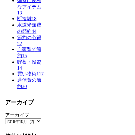
備蓄に便利
なアイテム
13
断捨離
18
水道光熱費
の節約
44
節約の心得
52
自家製で節
約
15
貯蓄・投資
14
買い物術
117
通信費の節
約
30
アーカイブ
アーカイブ