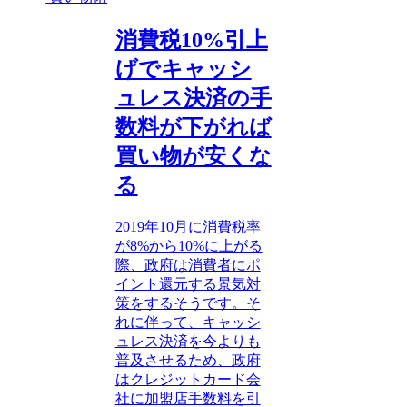
消費税10%引上
げでキャッシ
ュレス決済の手
数料が下がれば
買い物が安くな
る
2019年10月に消費税率
が8%から10%に上がる
際、政府は消費者にポ
イント還元する景気対
策をするそうです。そ
れに伴って、キャッシ
ュレス決済を今よりも
普及させるため、政府
はクレジットカード会
社に加盟店手数料を引