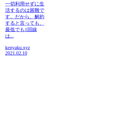
一切利用せずに生
活するのは困難で
す。だから、解約
すると言っても、
最低でも1回線
は...
kenyaku.xyz
2021.02.10