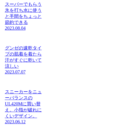
スーパーでもらう
氷を打ち水に使う
と手間をちょっと
節約できる
2023.08.04
グンゼの速乾タイ
プの肌着を着たら
汗がすぐに乾いて
涼しい
2023.07.07
スニーカーをニュ
ーバランスの
UL420Mに買い替
え。小指が破れに
くいデザイン。
2023.06.12