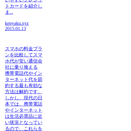
トカードを紹介し
ま...
kenyaku.xyz
2015.01.13
スマホの料金プラ
ンを比較してスマ
ホ代が安い通信会
社に乗り換える
携帯電話代やイン
ターネット代を節
約する最も有効な
方法は解約です。
しかし、現代の日
本では、携帯電話
やインターネット
は生活必需品に近
い状況となってい
るので、これらを