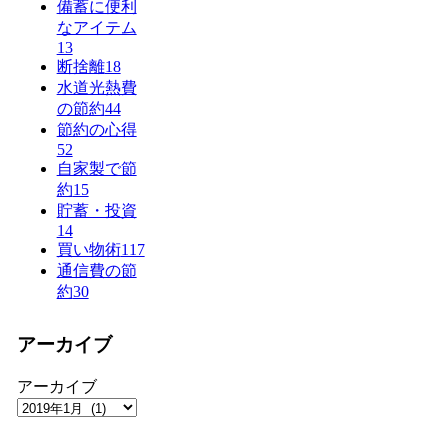
備蓄に便利
なアイテム
13
断捨離
18
水道光熱費
の節約
44
節約の心得
52
自家製で節
約
15
貯蓄・投資
14
買い物術
117
通信費の節
約
30
アーカイブ
アーカイブ