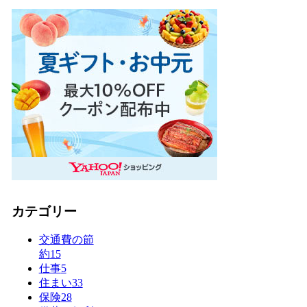
カテゴリー
交通費の節
約
15
仕事
5
住まい
33
保険
28