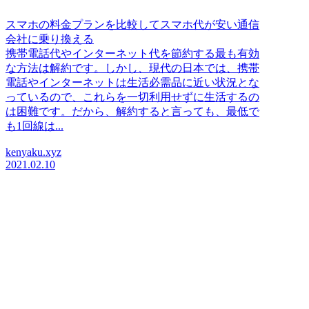
スマホの料金プランを比較してスマホ代が安い通信
会社に乗り換える
携帯電話代やインターネット代を節約する最も有効
な方法は解約です。しかし、現代の日本では、携帯
電話やインターネットは生活必需品に近い状況とな
っているので、これらを一切利用せずに生活するの
は困難です。だから、解約すると言っても、最低で
も1回線は...
kenyaku.xyz
2021.02.10