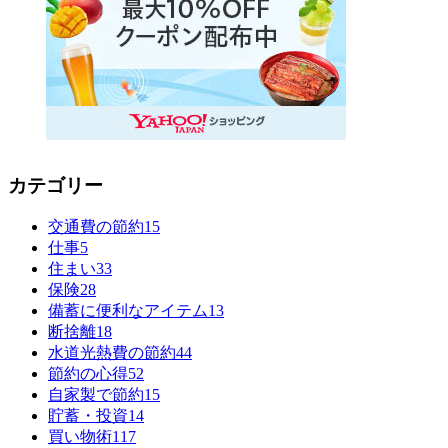
カテゴリー
交通費の節約
15
仕事
5
住まい
33
保険
28
備蓄に便利なアイテム
13
断捨離
18
水道光熱費の節約
44
節約の心得
52
自家製で節約
15
貯蓄・投資
14
買い物術
117