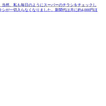
。当然、私も毎日のようにスーパーのチラシをチェックし
シが一切入らなくなりました。新聞代は月に約4,000円ほ