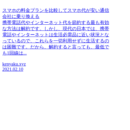
スマホの料金プランを比較してスマホ代が安い通信
会社に乗り換える
携帯電話代やインターネット代を節約する最も有効
な方法は解約です。しかし、現代の日本では、携帯
電話やインターネットは生活必需品に近い状況とな
っているので、これらを一切利用せずに生活するの
は困難です。だから、解約すると言っても、最低で
も1回線は...
kenyaku.xyz
2021.02.10