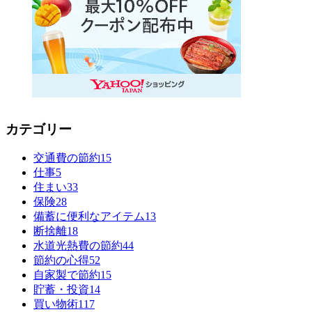
カテゴリー
交通費の節約
15
仕事
5
住まい
33
保険
28
備蓄に便利なアイテム
13
断捨離
18
水道光熱費の節約
44
節約の心得
52
自家製で節約
15
貯蓄・投資
14
買い物術
117