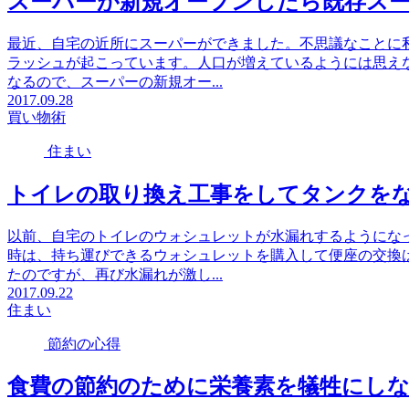
スーパーが新規オープンしたら既存ス
最近、自宅の近所にスーパーができました。不思議なことに
ラッシュが起こっています。人口が増えているようには思え
なるので、スーパーの新規オー...
2017.09.28
買い物術
住まい
トイレの取り換え工事をしてタンクを
以前、自宅のトイレのウォシュレットが水漏れするようにな
時は、持ち運びできるウォシュレットを購入して便座の交換
たのですが、再び水漏れが激し...
2017.09.22
住まい
節約の心得
食費の節約のために栄養素を犠牲にし