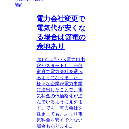
節約
電力会社変更で
電気代が安くな
る場合は節電の
余地あり
2016年4月から電力自由
化がスタートし、一般
家庭で電力会社を選べ
るようになりました。
様々な企業が電力事業
に進出したことで、電
気料金の低価格化が進
んでいるように見えま
す。でも、電力会社を
変更しても、あまり電
気料金を安くできない
場合もあります...