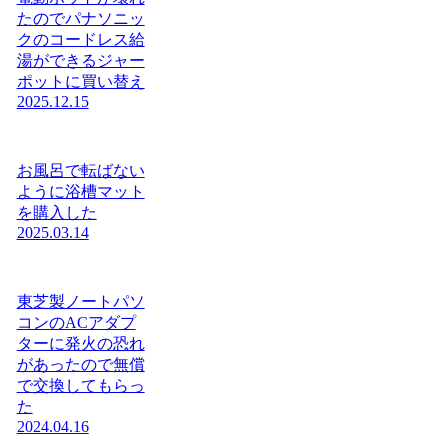
たのでパナソニッ
クのコードレス給
湯ができるジャー
ポットに買い替え
2025.12.15
お風呂で転ばない
ように浴槽マット
を購入した
2025.03.14
東芝製ノートパソ
コンのACアダプ
ターに発火の恐れ
があったので無償
で交換してもらっ
た
2024.04.16