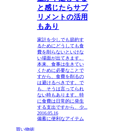
と感じたらサプ
リメントの活用
もあり
家計を少しでも節約す
るためにどうしても食
費を削らないといけな
い場面が出てきます。
本来、食事は生きてい
くために必要なことで
すから、食費を削るの
は避けるべきです。で
も、そうは言ってられ
ない時もあります。特
に食費は日常的に発生
する支出ですから、少...
2016.05.16
備蓄に便利なアイテム
買い物術