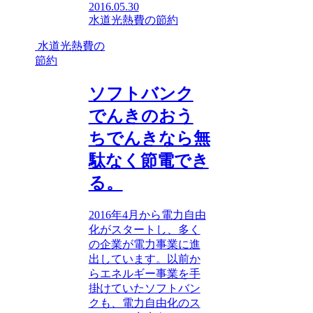
2016.05.30
水道光熱費の節約
水道光熱費の
節約
ソフトバンク
でんきのおう
ちでんきなら無
駄なく節電でき
る。
2016年4月から電力自由
化がスタートし、多く
の企業が電力事業に進
出しています。以前か
らエネルギー事業を手
掛けていたソフトバン
クも、電力自由化のス