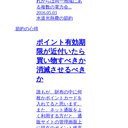
れからは同一地域にあ
る複数の電力会...
2016.05.03
水道光熱費の節約
節約の心得
ポイント有効期
限が近付いたら
買い物すべきか
消滅させるべき
か
誰もが、財布の中に何
枚かポイントカードを
入れてると思います。
また、ネット通販をよ
く利用する方だと、通
販サイトの管理画面上
に現在のポイント残高