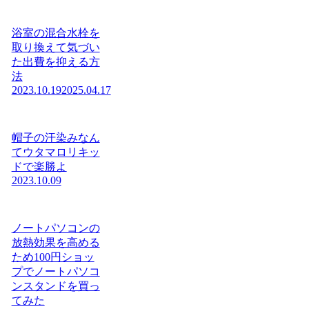
浴室の混合水栓を
取り換えて気づい
た出費を抑える方
法
2023.10.19
2025.04.17
帽子の汗染みなん
てウタマロリキッ
ドで楽勝よ
2023.10.09
ノートパソコンの
放熱効果を高める
ため100円ショッ
プでノートパソコ
ンスタンドを買っ
てみた