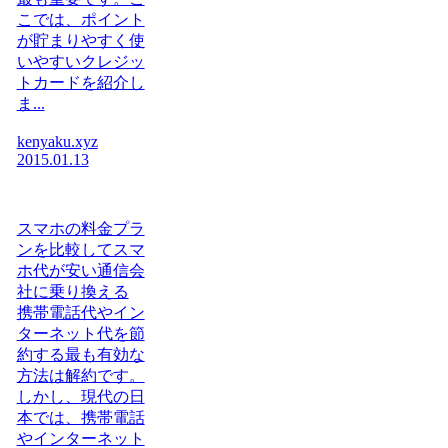
こでは、ポイント
が貯まりやすく使
いやすいクレジッ
トカードを紹介し
ま...
kenyaku.xyz
2015.01.13
スマホの料金プラ
ンを比較してスマ
ホ代が安い通信会
社に乗り換える
携帯電話代やイン
ターネット代を節
約する最も有効な
方法は解約です。
しかし、現代の日
本では、携帯電話
やインターネット