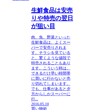
生鮮食品は安売
りや特売の翌日
が狙い目
肉、魚、野菜といった
生鮮食品は、よくスー
パーで安売りされま
す。チラシを見ている
と、驚くような値段で
特売されることもあり
ます。こういう時は、
できるだけ早い時間帯
に買いに行かないと売
り切れてしまいます。
でも、仕事があると夕
方からしかスーパーに
行...
2016.05.10
買い物術