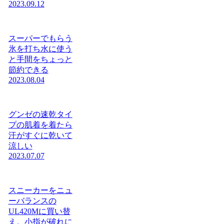
2023.09.12
スーパーでもらう
氷を打ち水に使う
と手間をちょっと
節約できる
2023.08.04
グンゼの速乾タイ
プの肌着を着たら
汗がすぐに乾いて
涼しい
2023.07.07
スニーカーをニュ
ーバランスの
UL420Mに買い替
え。小指が破れに