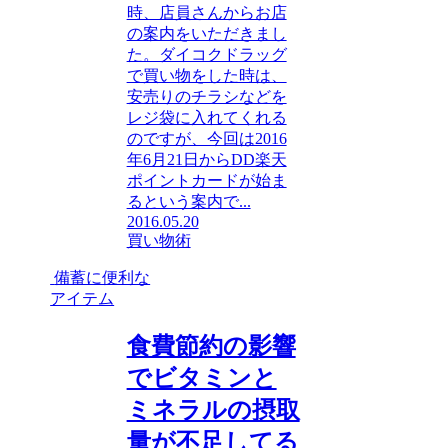
時、店員さんからお店
の案内をいただきまし
た。ダイコクドラッグ
で買い物をした時は、
安売りのチラシなどを
レジ袋に入れてくれる
のですが、今回は2016
年6月21日からDD楽天
ポイントカードが始ま
るという案内で...
2016.05.20
買い物術
備蓄に便利な
アイテム
食費節約の影響
でビタミンと
ミネラルの摂取
量が不足してる