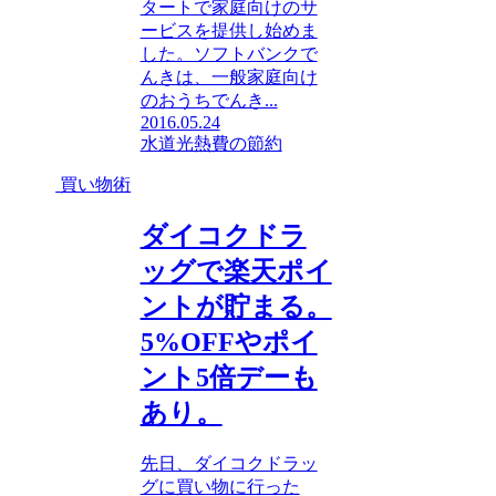
タートで家庭向けのサ
ービスを提供し始めま
した。ソフトバンクで
んきは、一般家庭向け
のおうちでんき...
2016.05.24
水道光熱費の節約
買い物術
ダイコクドラ
ッグで楽天ポイ
ントが貯まる。
5%OFFやポイ
ント5倍デーも
あり。
先日、ダイコクドラッ
グに買い物に行った