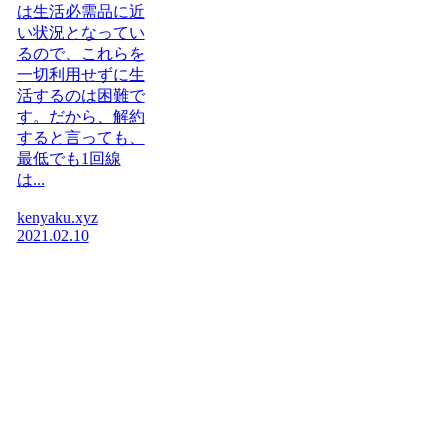
は生活必需品に近
い状況となってい
るので、これらを
一切利用せずに生
活するのは困難で
す。だから、解約
すると言っても、
最低でも1回線
は...
kenyaku.xyz
2021.02.10