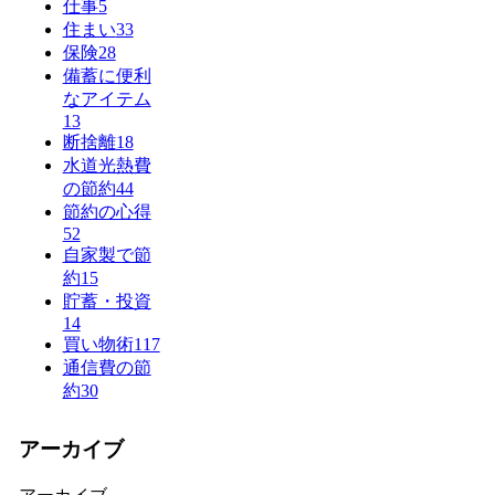
仕事
5
住まい
33
保険
28
備蓄に便利
なアイテム
13
断捨離
18
水道光熱費
の節約
44
節約の心得
52
自家製で節
約
15
貯蓄・投資
14
買い物術
117
通信費の節
約
30
アーカイブ