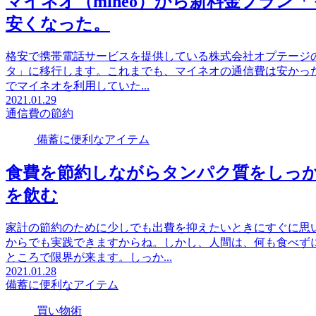
マイネオ（mineo）から新料金プラン
安くなった。
格安で携帯電話サービスを提供している株式会社オプテージのマ
タ」に移行します。これまでも、マイネオの通信費は安かっ
でマイネオを利用していた...
2021.01.29
通信費の節約
備蓄に便利なアイテム
食費を節約しながらタンパク質をしっ
を飲む
家計の節約のために少しでも出費を抑えたいときにすぐに思
からでも実践できますからね。しかし、人間は、何も食べず
ところで限界が来ます。しっか...
2021.01.28
備蓄に便利なアイテム
買い物術