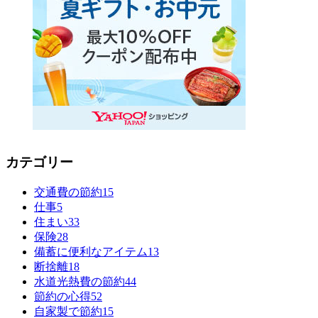
カテゴリー
交通費の節約
15
仕事
5
住まい
33
保険
28
備蓄に便利なアイテム
13
断捨離
18
水道光熱費の節約
44
節約の心得
52
自家製で節約
15