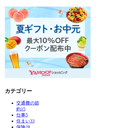
カテゴリー
交通費の節
約
15
仕事
5
住まい
33
保険
28