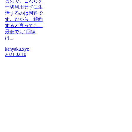
るので、これらを
一切利用せずに生
活するのは困難で
す。だから、解約
すると言っても、
最低でも1回線
は...
kenyaku.xyz
2021.02.10