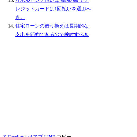
リボルビング払いは節約の敵！ク
レジットカードは1回払いを選ぶべ
き。
住宅ローンの借り換えは長期的な
支出を節約できるので検討すべき
X
Facebook
はてブ
LINE
コピー