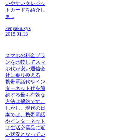
いやすいクレジッ
トカードを紹介し
ま...
kenyaku.xyz
2015.01.13
スマホの料金プラ
ンを比較してスマ
ホ代が安い通信会
社に乗り換える
携帯電話代やイン
ターネット代を節
約する最も有効な
方法は解約です。
しかし、現代の日
本では、携帯電話
やインターネット
は生活必需品に近
い状況となってい