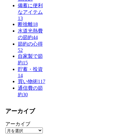
備蓄に便利
なアイテム
13
断捨離
18
水道光熱費
の節約
44
節約の心得
52
自家製で節
約
15
貯蓄・投資
14
買い物術
117
通信費の節
約
30
アーカイブ
アーカイブ