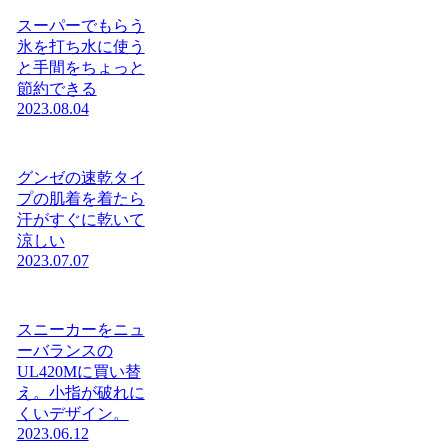
スーパーでもらう
氷を打ち水に使う
と手間をちょっと
節約できる
2023.08.04
グンゼの速乾タイ
プの肌着を着たら
汗がすぐに乾いて
涼しい
2023.07.07
スニーカーをニュ
ーバランスの
UL420Mに買い替
え。小指が破れに
くいデザイン。
2023.06.12