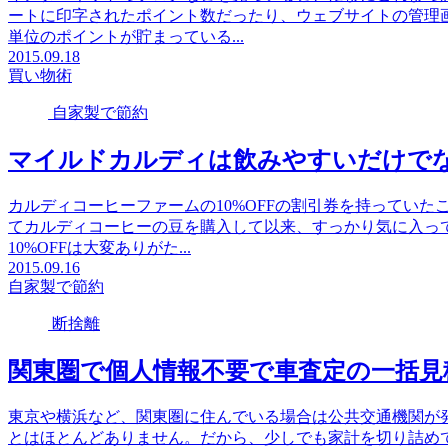
ートに印字されたポイント数だったり、ウェブサイトの管理
単位のポイントが貯まっている...
2015.09.18
買い物術
自家製で節約
マイルドカルディは飲みやすいだけで
カルディコーヒーファームの10%OFFの割引券を持ってい
てカルディコーヒーの豆を購入して以来、すっかり気に入っ
10%OFFは大変ありがた...
2015.09.16
自家製で節約
断捨離
関東圏で個人情報不要で車査定の一括見
東京や横浜など、関東圏に住んでいる場合は公共交通機関が
とはほとんどありません。だから、少しでも家計を切り詰め