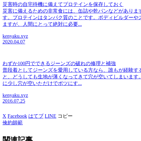
災害時の自宅待機に備えてプロテインを保存しておく
災害に備えるための非常食には、缶詰や乾パンなどがありま
す。プロテインはタンパク質のことです。ボディビルダーや
ますが、人間にとって絶対に必要...
kenyaku.xyz
2020.04.07
わずか100円でできるジーンズの破れの修理と補強
普段着としてジーンズを愛用している方なら、誰もが経験す
と、どうしても生地が薄くなってきて穴が空いてしまいます
に少し穴が空いただけでボツにす...
kenyaku.xyz
2016.07.25
X
Facebook
はてブ
LINE
コピー
倹約師範
関連記事