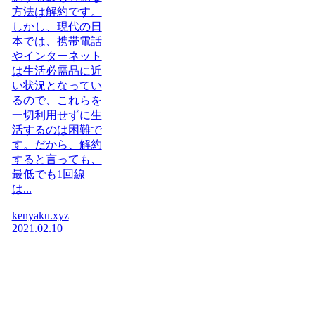
方法は解約です。
しかし、現代の日
本では、携帯電話
やインターネット
は生活必需品に近
い状況となってい
るので、これらを
一切利用せずに生
活するのは困難で
す。だから、解約
すると言っても、
最低でも1回線
は...
kenyaku.xyz
2021.02.10