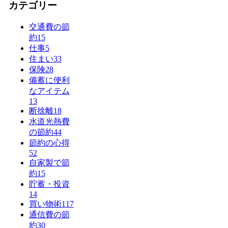
カテゴリー
交通費の節
約
15
仕事
5
住まい
33
保険
28
備蓄に便利
なアイテム
13
断捨離
18
水道光熱費
の節約
44
節約の心得
52
自家製で節
約
15
貯蓄・投資
14
買い物術
117
通信費の節
約
30