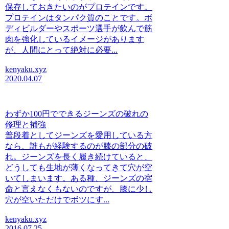
保存しておきたいのがプロテインです。
プロテインはタンパク質のことです。ボ
ディビルダーやスポーツ選手が飲んで筋
肉を強化しているイメージがあります
が、人間にとって絶対に必要...
kenyaku.xyz
2020.04.07
わずか100円でできるジーンズの破れの
修理と補強
普段着としてジーンズを愛用している方
なら、誰もが経験するのが膝の部分の破
れ。ジーンズを長く履き続けていると、
どうしても生地が薄くなってきて穴が空
いてしまいます。ある種、ジーンズの宿
命と言えなくもないのですが、膝に少し
穴が空いただけでボツにす...
kenyaku.xyz
2016.07.25