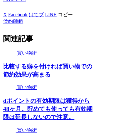
X
Facebook
はてブ
LINE
コピー
倹約師範
関連記事
買い物術
比較する癖を付ければ買い物での
節約効果が高まる
買い物術
dポイントの有効期限は獲得から
48ヶ月。貯めても使っても有効期
限は延長しないので注意。
買い物術