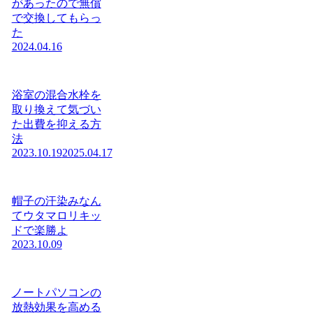
があったので無償
で交換してもらっ
た
2024.04.16
浴室の混合水栓を
取り換えて気づい
た出費を抑える方
法
2023.10.19
2025.04.17
帽子の汗染みなん
てウタマロリキッ
ドで楽勝よ
2023.10.09
ノートパソコンの
放熱効果を高める