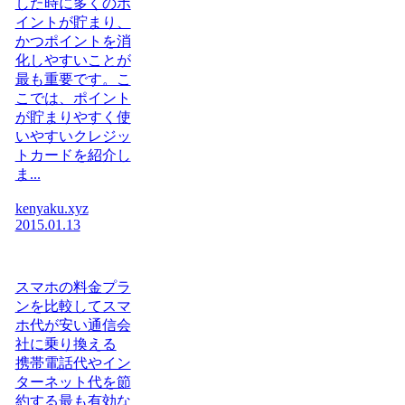
した時に多くのポ
イントが貯まり、
かつポイントを消
化しやすいことが
最も重要です。こ
こでは、ポイント
が貯まりやすく使
いやすいクレジッ
トカードを紹介し
ま...
kenyaku.xyz
2015.01.13
スマホの料金プラ
ンを比較してスマ
ホ代が安い通信会
社に乗り換える
携帯電話代やイン
ターネット代を節
約する最も有効な