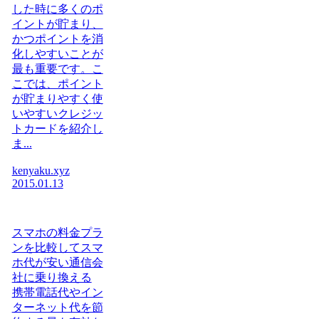
した時に多くのポ
イントが貯まり、
かつポイントを消
化しやすいことが
最も重要です。こ
こでは、ポイント
が貯まりやすく使
いやすいクレジッ
トカードを紹介し
ま...
kenyaku.xyz
2015.01.13
スマホの料金プラ
ンを比較してスマ
ホ代が安い通信会
社に乗り換える
携帯電話代やイン
ターネット代を節