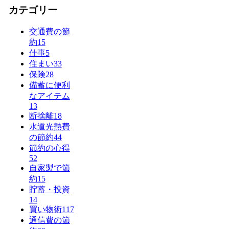
カテゴリー
交通費の節
約
15
仕事
5
住まい
33
保険
28
備蓄に便利
なアイテム
13
断捨離
18
水道光熱費
の節約
44
節約の心得
52
自家製で節
約
15
貯蓄・投資
14
買い物術
117
通信費の節