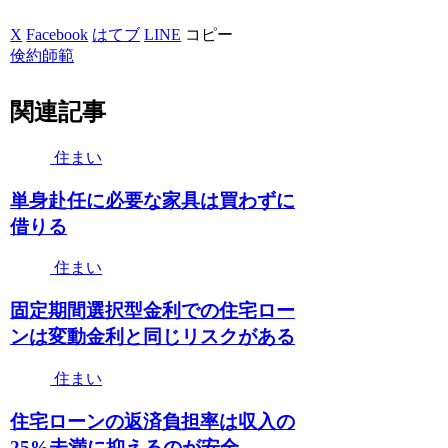
X
Facebook
はてブ
LINE
コピー
倹約師範
関連記事
住まい
単身赴任に必要な家具は買わずに
借りる
住まい
固定期間選択型金利での住宅ロー
ンは変動金利と同じリスクがある
住まい
住宅ローンの返済負担率は収入の
25%未満に抑えるのが安全