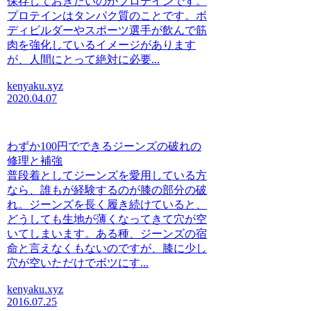
保存しておきたいのがプロテインです。
プロテインはタンパク質のことです。ボ
ディビルダーやスポーツ選手が飲んで筋
肉を強化しているイメージがあります
が、人間にとって絶対に必要...
kenyaku.xyz
2020.04.07
わずか100円でできるジーンズの破れの
修理と補強
普段着としてジーンズを愛用している方
なら、誰もが経験するのが膝の部分の破
れ。ジーンズを長く履き続けていると、
どうしても生地が薄くなってきて穴が空
いてしまいます。ある種、ジーンズの宿
命と言えなくもないのですが、膝に少し
穴が空いただけでボツにす...
kenyaku.xyz
2016.07.25