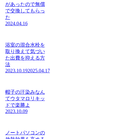
があったので無償
で交換してもらっ
た
2024.04.16
浴室の混合水栓を
取り換えて気づい
た出費を抑える方
法
2023.10.19
2025.04.17
帽子の汗染みなん
てウタマロリキッ
ドで楽勝よ
2023.10.09
ノートパソコンの