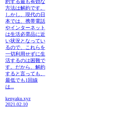
約する最も有効な
方法は解約です。
しかし、現代の日
本では、携帯電話
やインターネット
は生活必需品に近
い状況となってい
るので、これらを
一切利用せずに生
活するのは困難で
す。だから、解約
すると言っても、
最低でも1回線
は...
kenyaku.xyz
2021.02.10