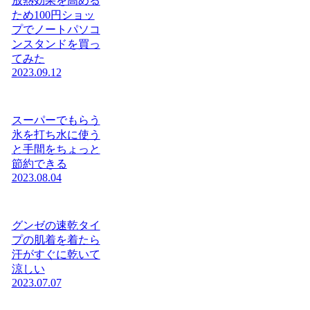
放熱効果を高める
ため100円ショッ
プでノートパソコ
ンスタンドを買っ
てみた
2023.09.12
スーパーでもらう
氷を打ち水に使う
と手間をちょっと
節約できる
2023.08.04
グンゼの速乾タイ
プの肌着を着たら
汗がすぐに乾いて
涼しい
2023.07.07