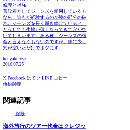
修理と補強
普段着としてジーンズを愛用している方
なら、誰もが経験するのが膝の部分の破
れ。ジーンズを長く履き続けていると、
どうしても生地が薄くなってきて穴が空
いてしまいます。ある種、ジーンズの宿
命と言えなくもないのですが、膝に少し
穴が空いただけでボツにす...
kenyaku.xyz
2016.07.25
X
Facebook
はてブ
LINE
コピー
倹約師範
関連記事
保険
海外旅行のツアー代金はクレジッ