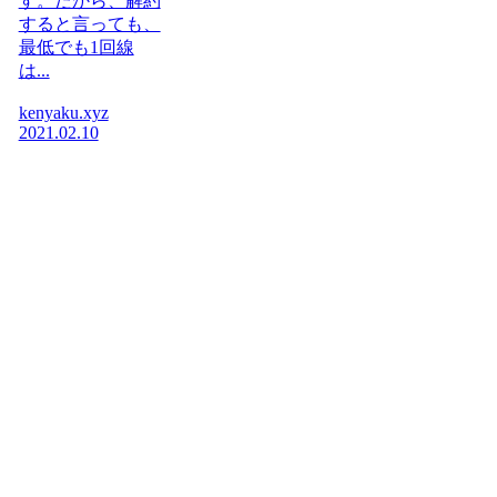
す。だから、解約
すると言っても、
最低でも1回線
は...
kenyaku.xyz
2021.02.10