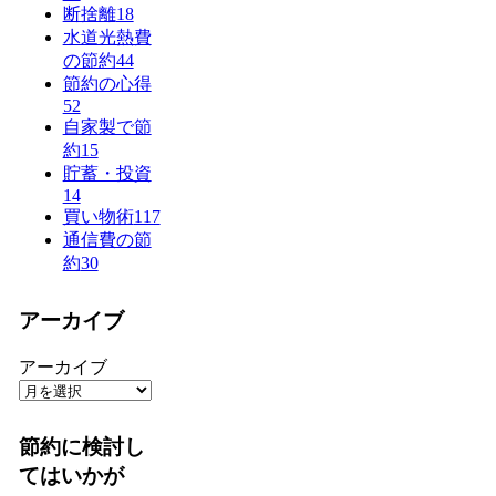
断捨離
18
水道光熱費
の節約
44
節約の心得
52
自家製で節
約
15
貯蓄・投資
14
買い物術
117
通信費の節
約
30
アーカイブ
アーカイブ
節約に検討し
てはいかが