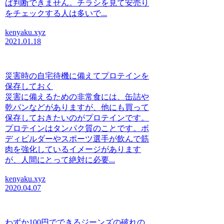
ば判断できません。チラシを見て安売り
をチェックする人は多いで...
kenyaku.xyz
2021.01.18
災害時の自宅待機に備えてプロテインを
保存しておく
災害に備えるための非常食には、缶詰や
乾パンなどがありますが、他にも買って
保存しておきたいのがプロテインです。
プロテインはタンパク質のことです。ボ
ディビルダーやスポーツ選手が飲んで筋
肉を強化しているイメージがあります
が、人間にとって絶対に必要...
kenyaku.xyz
2020.04.07
わずか100円でできるジーンズの破れの