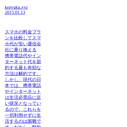
kenyaku.xyz
2015.01.13
スマホの料金プラ
ンを比較してスマ
ホ代が安い通信会
社に乗り換える
携帯電話代やイン
ターネット代を節
約する最も有効な
方法は解約です。
しかし、現代の日
本では、携帯電話
やインターネット
は生活必需品に近
い状況となってい
るので、これらを
一切利用せずに生
活するのは困難で