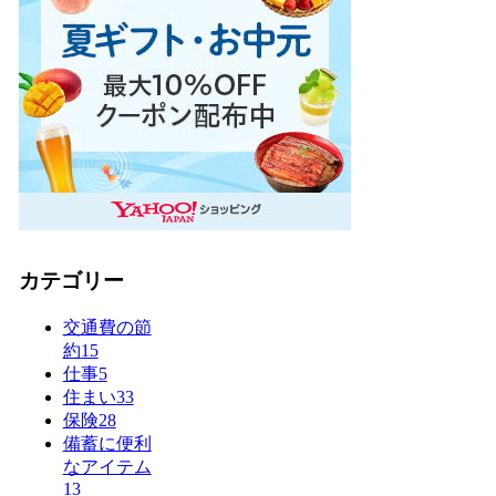
カテゴリー
交通費の節
約
15
仕事
5
住まい
33
保険
28
備蓄に便利
なアイテム
13