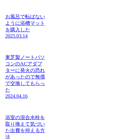
お風呂で転ばない
ように浴槽マット
を購入した
2025.03.14
東芝製ノートパソ
コンのACアダプ
ターに発火の恐れ
があったので無償
で交換してもらっ
た
2024.04.16
浴室の混合水栓を
取り換えて気づい
た出費を抑える方
法