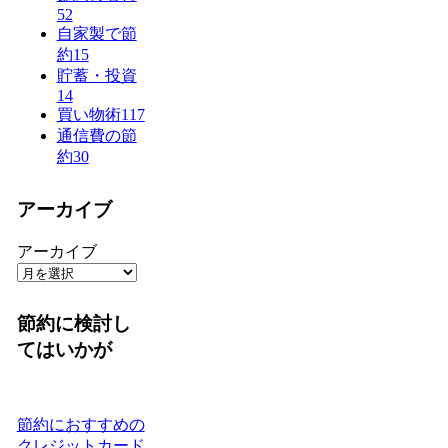
52
自家製で節
約
15
貯蓄・投資
14
買い物術
117
通信費の節
約
30
アーカイブ
アーカイブ
節約に検討し
てはいかが
節約におすすめの
クレジットカード