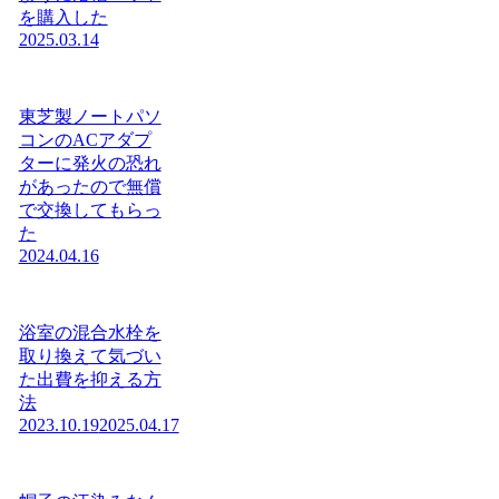
を購入した
2025.03.14
東芝製ノートパソ
コンのACアダプ
ターに発火の恐れ
があったので無償
で交換してもらっ
た
2024.04.16
浴室の混合水栓を
取り換えて気づい
た出費を抑える方
法
2023.10.19
2025.04.17