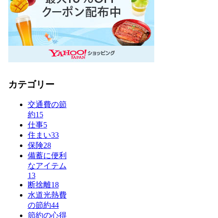
カテゴリー
交通費の節
約
15
仕事
5
住まい
33
保険
28
備蓄に便利
なアイテム
13
断捨離
18
水道光熱費
の節約
44
節約の心得