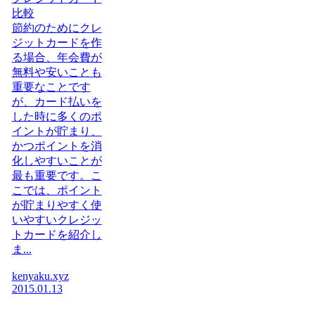
比較
節約のためにクレ
ジットカードを作
る場合、年会費が
無料や安いことも
重要なことです
が、カード払いを
した時に多くのポ
イントが貯まり、
かつポイントを消
化しやすいことが
最も重要です。こ
こでは、ポイント
が貯まりやすく使
いやすいクレジッ
トカードを紹介し
ま...
kenyaku.xyz
2015.01.13