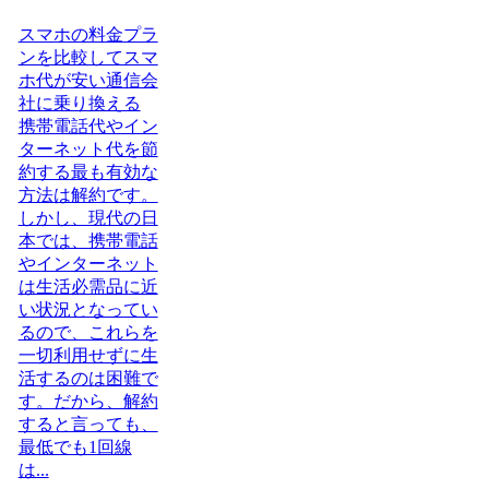
スマホの料金プラ
ンを比較してスマ
ホ代が安い通信会
社に乗り換える
携帯電話代やイン
ターネット代を節
約する最も有効な
方法は解約です。
しかし、現代の日
本では、携帯電話
やインターネット
は生活必需品に近
い状況となってい
るので、これらを
一切利用せずに生
活するのは困難で
す。だから、解約
すると言っても、
最低でも1回線
は...