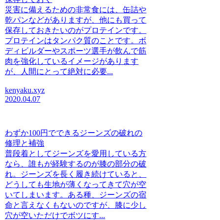
災害に備えるための非常食には、缶詰や
乾パンなどがありますが、他にも買って
保存しておきたいのがプロテインです。
プロテインはタンパク質のことです。ボ
ディビルダーやスポーツ選手が飲んで筋
肉を強化しているイメージがあります
が、人間にとって絶対に必要...
kenyaku.xyz
2020.04.07
わずか100円でできるジーンズの破れの
修理と補強
普段着としてジーンズを愛用している方
なら、誰もが経験するのが膝の部分の破
れ。ジーンズを長く履き続けていると、
どうしても生地が薄くなってきて穴が空
いてしまいます。ある種、ジーンズの宿
命と言えなくもないのですが、膝に少し
穴が空いただけでボツにす...