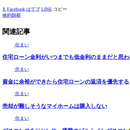
X
Facebook
はてブ
LINE
コピー
倹約師範
関連記事
住まい
住宅ローン金利がいつまでも低金利のままだと思わ
住まい
資金に余裕ができたら住宅ローンの返済を優先する
住まい
売却が難しそうなマイホームは購入しない
住まい