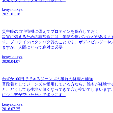
kenyaku.xyz
2021.01.18
災害時の自宅待機に備えてプロテインを保存しておく
災害に備えるための非常食には、缶詰や乾パンなどがありま
す。プロテインはタンパク質のことです。ボディビルダーや
ますが、人間にとって絶対に必要...
kenyaku.xyz
2020.04.07
わずか100円でできるジーンズの破れの修理と補強
普段着としてジーンズを愛用している方なら、誰もが経験す
と、どうしても生地が薄くなってきて穴が空いてしまいます
に少し穴が空いただけでボツにす...
kenyaku.xyz
2016.07.25