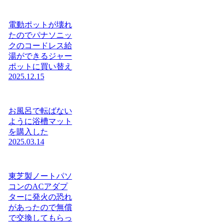
電動ポットが壊れ
たのでパナソニッ
クのコードレス給
湯ができるジャー
ポットに買い替え
2025.12.15
お風呂で転ばない
ように浴槽マット
を購入した
2025.03.14
東芝製ノートパソ
コンのACアダプ
ターに発火の恐れ
があったので無償
で交換してもらっ