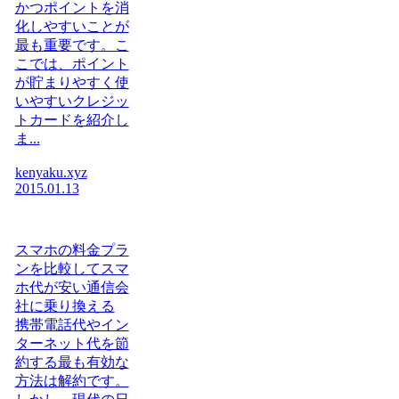
かつポイントを消
化しやすいことが
最も重要です。こ
こでは、ポイント
が貯まりやすく使
いやすいクレジッ
トカードを紹介し
ま...
kenyaku.xyz
2015.01.13
スマホの料金プラ
ンを比較してスマ
ホ代が安い通信会
社に乗り換える
携帯電話代やイン
ターネット代を節
約する最も有効な
方法は解約です。