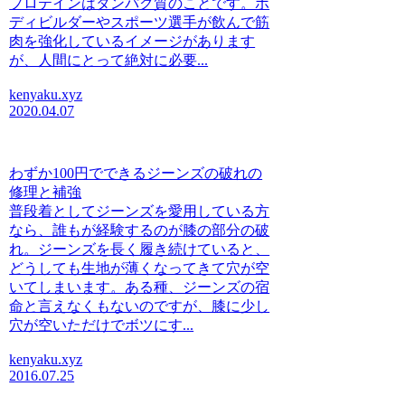
プロテインはタンパク質のことです。ボ
ディビルダーやスポーツ選手が飲んで筋
肉を強化しているイメージがあります
が、人間にとって絶対に必要...
kenyaku.xyz
2020.04.07
わずか100円でできるジーンズの破れの
修理と補強
普段着としてジーンズを愛用している方
なら、誰もが経験するのが膝の部分の破
れ。ジーンズを長く履き続けていると、
どうしても生地が薄くなってきて穴が空
いてしまいます。ある種、ジーンズの宿
命と言えなくもないのですが、膝に少し
穴が空いただけでボツにす...
kenyaku.xyz
2016.07.25