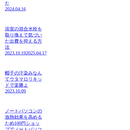
た
2024.04.16
浴室の混合水栓を
取り換えて気づい
た出費を抑える方
法
2023.10.19
2025.04.17
帽子の汗染みなん
てウタマロリキッ
ドで楽勝よ
2023.10.09
ノートパソコンの
放熱効果を高める
ため100円ショッ
プでノートパソコ