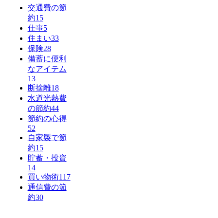
交通費の節
約
15
仕事
5
住まい
33
保険
28
備蓄に便利
なアイテム
13
断捨離
18
水道光熱費
の節約
44
節約の心得
52
自家製で節
約
15
貯蓄・投資
14
買い物術
117
通信費の節
約
30