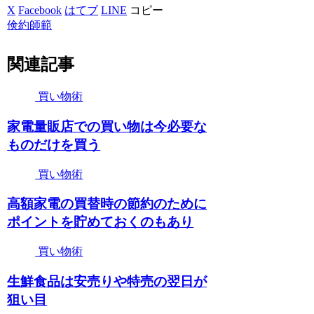
X
Facebook
はてブ
LINE
コピー
倹約師範
関連記事
買い物術
家電量販店での買い物は今必要な
ものだけを買う
買い物術
高額家電の買替時の節約のために
ポイントを貯めておくのもあり
買い物術
生鮮食品は安売りや特売の翌日が
狙い目