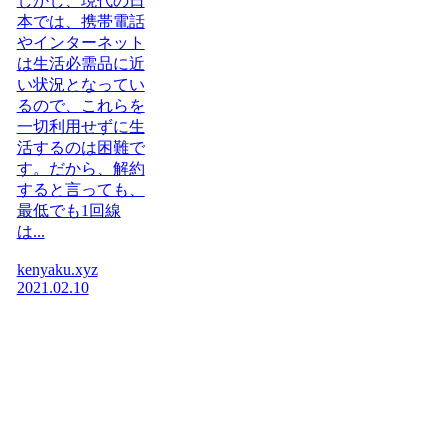
しかし、現代の日
本では、携帯電話
やインターネット
は生活必需品に近
い状況となってい
るので、これらを
一切利用せずに生
活するのは困難で
す。だから、解約
すると言っても、
最低でも1回線
は...
kenyaku.xyz
2021.02.10