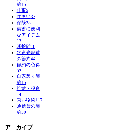
約
15
仕事
5
住まい
33
保険
28
備蓄に便利
なアイテム
13
断捨離
18
水道光熱費
の節約
44
節約の心得
52
自家製で節
約
15
貯蓄・投資
14
買い物術
117
通信費の節
約
30
アーカイブ