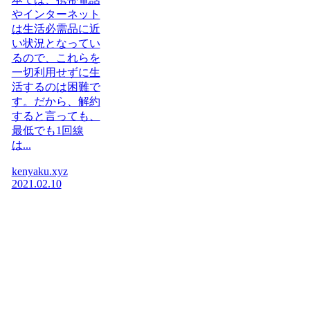
やインターネット
は生活必需品に近
い状況となってい
るので、これらを
一切利用せずに生
活するのは困難で
す。だから、解約
すると言っても、
最低でも1回線
は...
kenyaku.xyz
2021.02.10