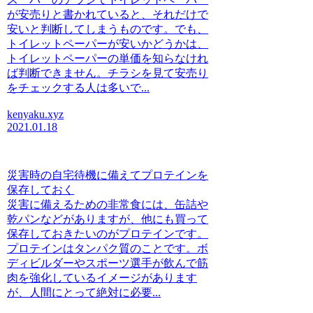
が安売りと書かれていると、それだけで
安いと判断してしまうものです。でも、
トイレットペーパーが安いかどうかは、
トイレットペーパーの単価を知らなけれ
ば判断できません。チラシを見て安売り
をチェックする人は多いで...
kenyaku.xyz
2021.01.18
災害時の自宅待機に備えてプロテインを
保存しておく
災害に備えるための非常食には、缶詰や
乾パンなどがありますが、他にも買って
保存しておきたいのがプロテインです。
プロテインはタンパク質のことです。ボ
ディビルダーやスポーツ選手が飲んで筋
肉を強化しているイメージがあります
が、人間にとって絶対に必要...