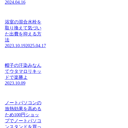
2024.04.16
浴室の混合水栓を
取り換えて気づい
た出費を抑える方
法
2023.10.19
2025.04.17
帽子の汗染みなん
てウタマロリキッ
ドで楽勝よ
2023.10.09
ノートパソコンの
放熱効果を高める
ため100円ショッ
プでノートパソコ
ンスタンドを買っ