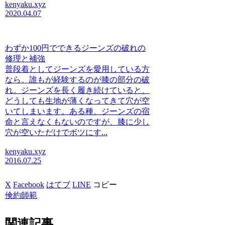
kenyaku.xyz
2020.04.07
わずか100円でできるジーンズの破れの
修理と補強
普段着としてジーンズを愛用している方
なら、誰もが経験するのが膝の部分の破
れ。ジーンズを長く履き続けていると、
どうしても生地が薄くなってきて穴が空
いてしまいます。ある種、ジーンズの宿
命と言えなくもないのですが、膝に少し
穴が空いただけでボツにす...
kenyaku.xyz
2016.07.25
X
Facebook
はてブ
LINE
コピー
倹約師範
関連記事