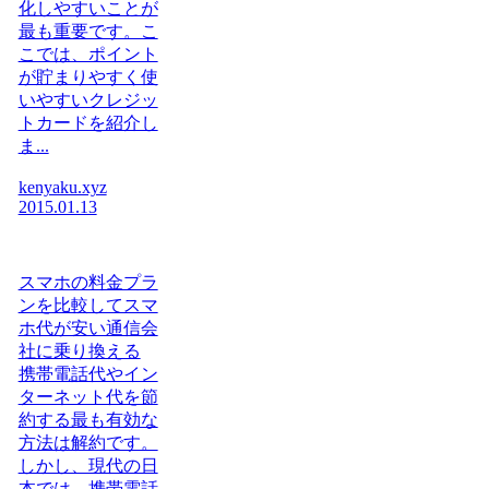
化しやすいことが
最も重要です。こ
こでは、ポイント
が貯まりやすく使
いやすいクレジッ
トカードを紹介し
ま...
kenyaku.xyz
2015.01.13
スマホの料金プラ
ンを比較してスマ
ホ代が安い通信会
社に乗り換える
携帯電話代やイン
ターネット代を節
約する最も有効な
方法は解約です。
しかし、現代の日
本では、携帯電話