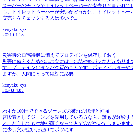
スーパーのチラシでトイレットペーパーが安売りと書かれて
も、トイレットペーパーが安いかどうかは、トイレットペー
安売りをチェックする人は多いで...
kenyaku.xyz
2021.01.18
災害時の自宅待機に備えてプロテインを保存しておく
災害に備えるための非常食には、缶詰や乾パンなどがありま
す。プロテインはタンパク質のことです。ボディビルダーや
ますが、人間にとって絶対に必要...
kenyaku.xyz
2020.04.07
わずか100円でできるジーンズの破れの修理と補強
普段着としてジーンズを愛用している方なら、誰もが経験す
と、どうしても生地が薄くなってきて穴が空いてしまいます
に少し穴が空いただけでボツにす...