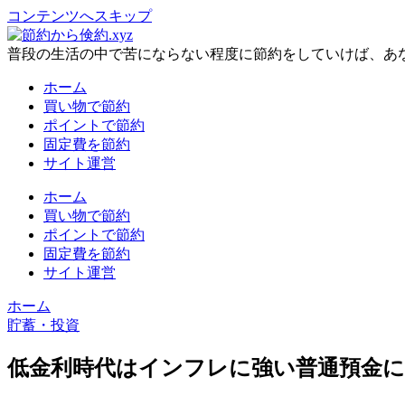
コンテンツへスキップ
普段の生活の中で苦にならない程度に節約をしていけば、あ
ホーム
買い物で節約
ポイントで節約
固定費を節約
サイト運営
ホーム
買い物で節約
ポイントで節約
固定費を節約
サイト運営
ホーム
貯蓄・投資
低金利時代はインフレに強い普通預金