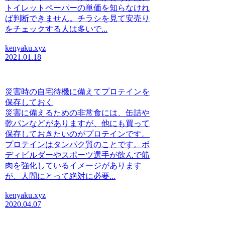
トイレットペーパーの単価を知らなけれ
ば判断できません。チラシを見て安売り
をチェックする人は多いで...
kenyaku.xyz
2021.01.18
災害時の自宅待機に備えてプロテインを
保存しておく
災害に備えるための非常食には、缶詰や
乾パンなどがありますが、他にも買って
保存しておきたいのがプロテインです。
プロテインはタンパク質のことです。ボ
ディビルダーやスポーツ選手が飲んで筋
肉を強化しているイメージがあります
が、人間にとって絶対に必要...
kenyaku.xyz
2020.04.07