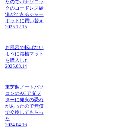
たのでパナソニッ
クのコードレス給
湯ができるジャー
ポットに買い替え
2025.12.15
お風呂で転ばない
ように浴槽マット
を購入した
2025.03.14
東芝製ノートパソ
コンのACアダプ
ターに発火の恐れ
があったので無償
で交換してもらっ
た
2024.04.16