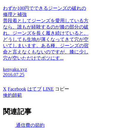
わずか100円でできるジーンズの破れの
修理と補強
普段着としてジーンズを愛用している方
なら、誰もが経験するのが膝の部分の破
れ。ジーンズを長く履き続けていると、
どうしても生地が薄くなってきて穴が空
いてしまいます。ある種、ジーンズの宿
命と言えなくもないのですが、膝に少し
穴が空いただけでボツにす...
kenyaku.xyz
2016.07.25
X
Facebook
はてブ
LINE
コピー
倹約師範
関連記事
通信費の節約