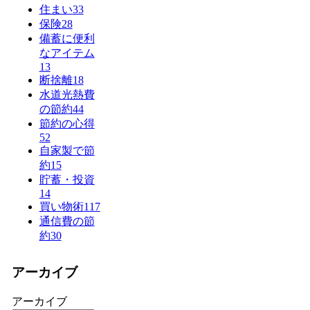
住まい
33
保険
28
備蓄に便利
なアイテム
13
断捨離
18
水道光熱費
の節約
44
節約の心得
52
自家製で節
約
15
貯蓄・投資
14
買い物術
117
通信費の節
約
30
アーカイブ
アーカイブ