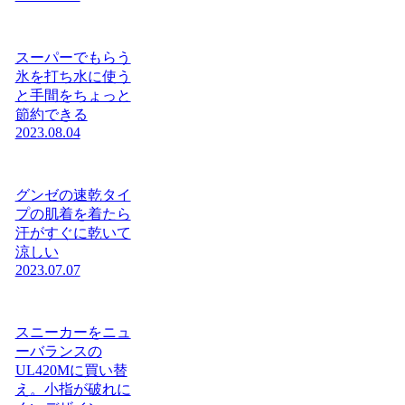
スーパーでもらう
氷を打ち水に使う
と手間をちょっと
節約できる
2023.08.04
グンゼの速乾タイ
プの肌着を着たら
汗がすぐに乾いて
涼しい
2023.07.07
スニーカーをニュ
ーバランスの
UL420Mに買い替
え。小指が破れに