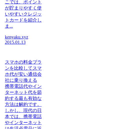
こでは、ポイント
が貯まりやすく使
いやすいクレジッ
トカードを紹介し
ま...
kenyaku.xyz
2015.01.13
スマホの料金プラ
ンを比較してスマ
ホ代が安い通信会
社に乗り換える
携帯電話代やイン
ターネット代を節
約する最も有効な
方法は解約です。
しかし、現代の日
本では、携帯電話
やインターネット
は生活必需品に近