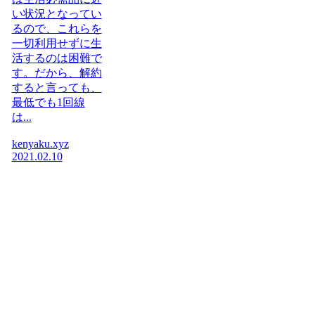
い状況となってい
るので、これらを
一切利用せずに生
活するのは困難で
す。だから、解約
すると言っても、
最低でも1回線
は...
kenyaku.xyz
2021.02.10