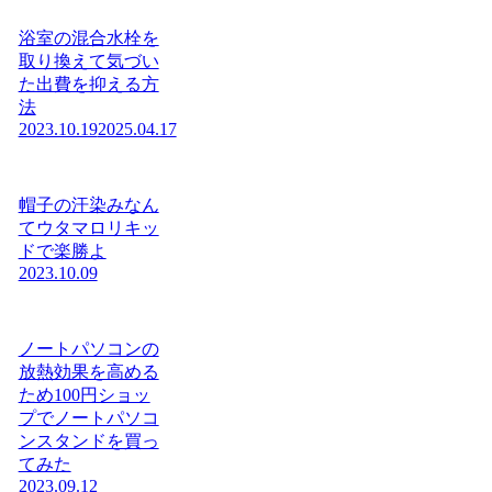
浴室の混合水栓を
取り換えて気づい
た出費を抑える方
法
2023.10.19
2025.04.17
帽子の汗染みなん
てウタマロリキッ
ドで楽勝よ
2023.10.09
ノートパソコンの
放熱効果を高める
ため100円ショッ
プでノートパソコ
ンスタンドを買っ
てみた
2023.09.12