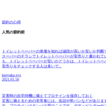
節約の心得
人気の節約術
トイレットペーパーの単価を知れば値段が高いか安いか判断
スーパーのチラシでトイレットペーパーが安売りと書かれて
も、トイレットペーパーが安いかどうかは、トイレットペー
安売りをチェックする人は多いで...
kenyaku.xyz
2021.01.18
災害時の自宅待機に備えてプロテインを保存しておく
災害に備えるための非常食には、缶詰や乾パンなどがありま
す。プロテインはタンパク質のことです。ボディビルダーや