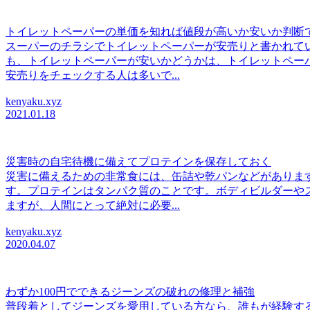
トイレットペーパーの単価を知れば値段が高いか安いか判断
スーパーのチラシでトイレットペーパーが安売りと書かれて
も、トイレットペーパーが安いかどうかは、トイレットペー
安売りをチェックする人は多いで...
kenyaku.xyz
2021.01.18
災害時の自宅待機に備えてプロテインを保存しておく
災害に備えるための非常食には、缶詰や乾パンなどがありま
す。プロテインはタンパク質のことです。ボディビルダーや
ますが、人間にとって絶対に必要...
kenyaku.xyz
2020.04.07
わずか100円でできるジーンズの破れの修理と補強
普段着としてジーンズを愛用している方なら、誰もが経験す