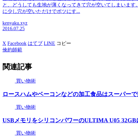
と、どうしても生地が薄くなってきて穴が空いてしまいます
に少し穴が空いただけでボツにす...
kenyaku.xyz
2016.07.25
X
Facebook
はてブ
LINE
コピー
倹約師範
関連記事
買い物術
ロースハムやベーコンなどの加工食品はスーパーで
買い物術
USBメモリをシリコンパワーのULTIMA U05 3
買い物術