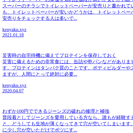
スーパーのチラシでトイレットペーパーが安売りと書かれて
も、トイレットペーパーが安いかどうかは、トイレットペー
安売りをチェックする人は多いで...
kenyaku.xyz
2021.01.18
災害時の自宅待機に備えてプロテインを保存しておく
災害に備えるための非常食には、缶詰や乾パンなどがありま
す。プロテインはタンパク質のことです。ボディビルダーや
ますが、人間にとって絶対に必要...
kenyaku.xyz
2020.04.07
わずか100円でできるジーンズの破れの修理と補強
普段着としてジーンズを愛用している方なら、誰もが経験す
と、どうしても生地が薄くなってきて穴が空いてしまいます
に少し穴が空いただけでボツにす...