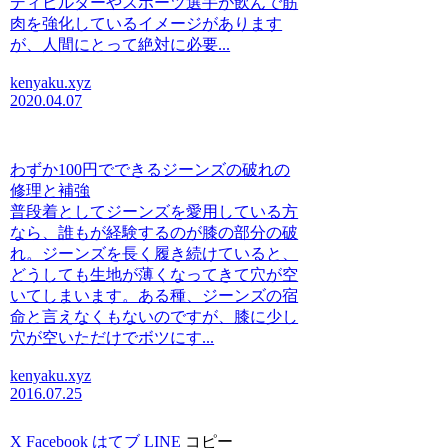
ディビルダーやスポーツ選手が飲んで筋
肉を強化しているイメージがあります
が、人間にとって絶対に必要...
kenyaku.xyz
2020.04.07
わずか100円でできるジーンズの破れの
修理と補強
普段着としてジーンズを愛用している方
なら、誰もが経験するのが膝の部分の破
れ。ジーンズを長く履き続けていると、
どうしても生地が薄くなってきて穴が空
いてしまいます。ある種、ジーンズの宿
命と言えなくもないのですが、膝に少し
穴が空いただけでボツにす...
kenyaku.xyz
2016.07.25
X
Facebook
はてブ
LINE
コピー