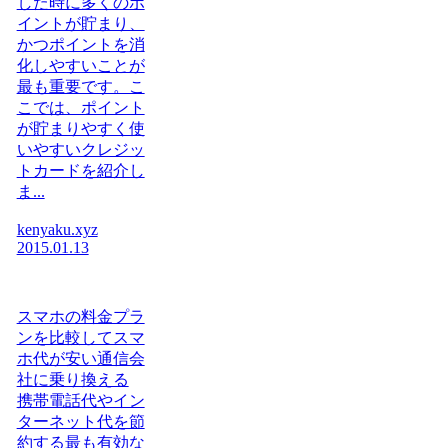
した時に多くのポ
イントが貯まり、
かつポイントを消
化しやすいことが
最も重要です。こ
こでは、ポイント
が貯まりやすく使
いやすいクレジッ
トカードを紹介し
ま...
kenyaku.xyz
2015.01.13
スマホの料金プラ
ンを比較してスマ
ホ代が安い通信会
社に乗り換える
携帯電話代やイン
ターネット代を節
約する最も有効な