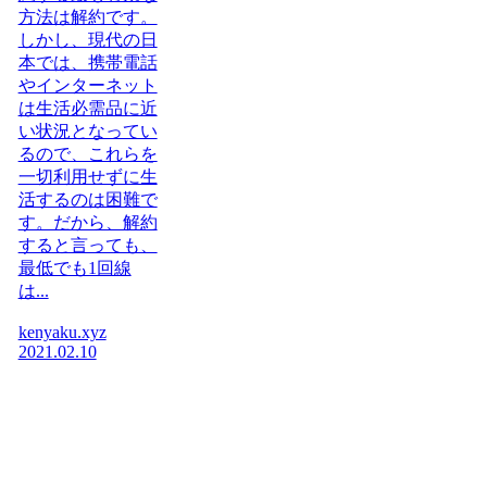
方法は解約です。
しかし、現代の日
本では、携帯電話
やインターネット
は生活必需品に近
い状況となってい
るので、これらを
一切利用せずに生
活するのは困難で
す。だから、解約
すると言っても、
最低でも1回線
は...
kenyaku.xyz
2021.02.10