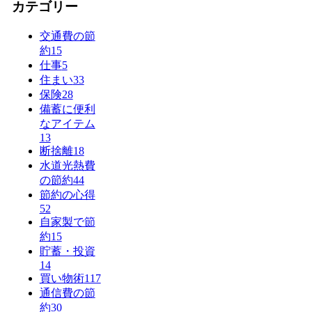
カテゴリー
交通費の節
約
15
仕事
5
住まい
33
保険
28
備蓄に便利
なアイテム
13
断捨離
18
水道光熱費
の節約
44
節約の心得
52
自家製で節
約
15
貯蓄・投資
14
買い物術
117
通信費の節
約
30