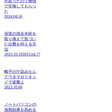
があったので無償
で交換してもらっ
た
2024.04.16
浴室の混合水栓を
取り換えて気づい
た出費を抑える方
法
2023.10.19
2025.04.17
帽子の汗染みなん
てウタマロリキッ
ドで楽勝よ
2023.10.09
ノートパソコンの
放熱効果を高める