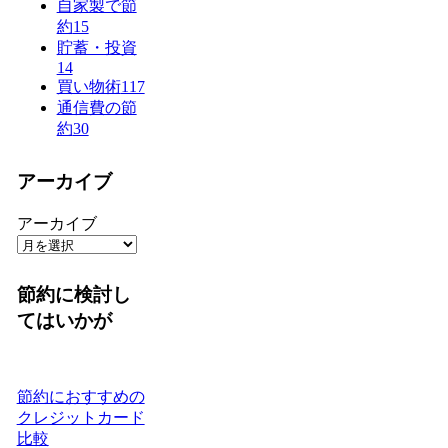
自家製で節
約
15
貯蓄・投資
14
買い物術
117
通信費の節
約
30
アーカイブ
アーカイブ
節約に検討し
てはいかが
節約におすすめの
クレジットカード
比較