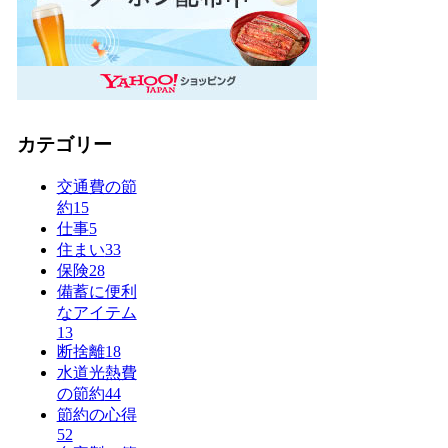
カテゴリー
交通費の節
約
15
仕事
5
住まい
33
保険
28
備蓄に便利
なアイテム
13
断捨離
18
水道光熱費
の節約
44
節約の心得
52