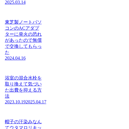
2025.03.14
東芝製ノートパソ
コンのACアダプ
ターに発火の恐れ
があったので無償
で交換してもらっ
た
2024.04.16
浴室の混合水栓を
取り換えて気づい
た出費を抑える方
法
2023.10.19
2025.04.17
帽子の汗染みなん
てウタマロリキッ