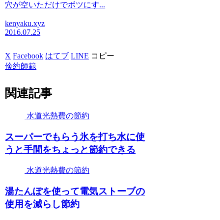
穴が空いただけでボツにす...
kenyaku.xyz
2016.07.25
X
Facebook
はてブ
LINE
コピー
倹約師範
関連記事
水道光熱費の節約
スーパーでもらう氷を打ち水に使
うと手間をちょっと節約できる
水道光熱費の節約
湯たんぽを使って電気ストーブの
使用を減らし節約