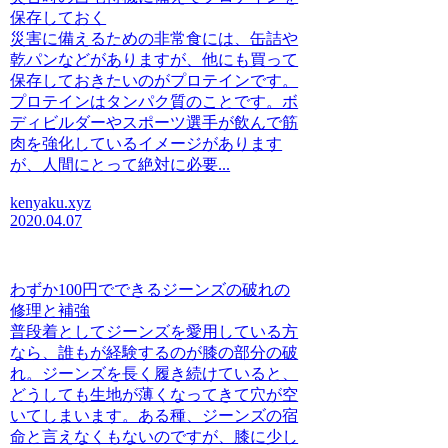
保存しておく
災害に備えるための非常食には、缶詰や
乾パンなどがありますが、他にも買って
保存しておきたいのがプロテインです。
プロテインはタンパク質のことです。ボ
ディビルダーやスポーツ選手が飲んで筋
肉を強化しているイメージがあります
が、人間にとって絶対に必要...
kenyaku.xyz
2020.04.07
わずか100円でできるジーンズの破れの
修理と補強
普段着としてジーンズを愛用している方
なら、誰もが経験するのが膝の部分の破
れ。ジーンズを長く履き続けていると、
どうしても生地が薄くなってきて穴が空
いてしまいます。ある種、ジーンズの宿
命と言えなくもないのですが、膝に少し