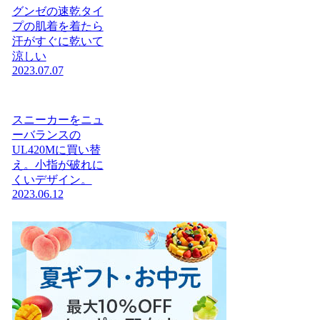
グンゼの速乾タイ
プの肌着を着たら
汗がすぐに乾いて
涼しい
2023.07.07
スニーカーをニュ
ーバランスの
UL420Mに買い替
え。小指が破れに
くいデザイン。
2023.06.12