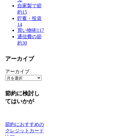
自家製で節
約
15
貯蓄・投資
14
買い物術
117
通信費の節
約
30
アーカイブ
アーカイブ
節約に検討し
てはいかが
節約におすすめの
クレジットカード