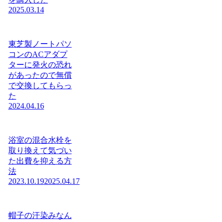
2025.03.14
東芝製ノートパソ
コンのACアダプ
ターに発火の恐れ
があったので無償
で交換してもらっ
た
2024.04.16
浴室の混合水栓を
取り換えて気づい
た出費を抑える方
法
2023.10.19
2025.04.17
帽子の汗染みなん