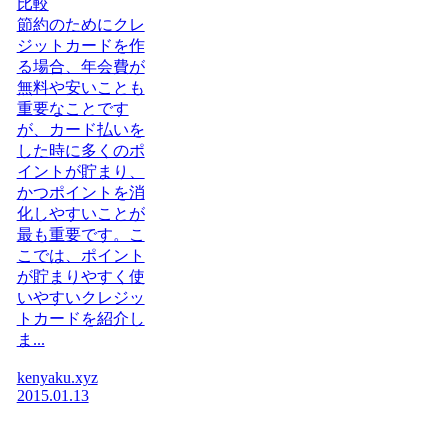
比較
節約のためにクレ
ジットカードを作
る場合、年会費が
無料や安いことも
重要なことです
が、カード払いを
した時に多くのポ
イントが貯まり、
かつポイントを消
化しやすいことが
最も重要です。こ
こでは、ポイント
が貯まりやすく使
いやすいクレジッ
トカードを紹介し
ま...
kenyaku.xyz
2015.01.13