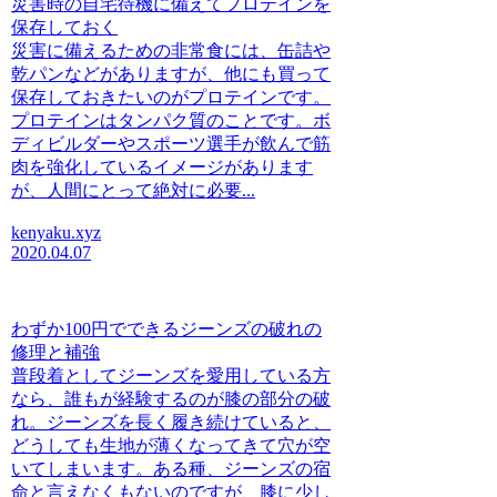
災害時の自宅待機に備えてプロテインを
保存しておく
災害に備えるための非常食には、缶詰や
乾パンなどがありますが、他にも買って
保存しておきたいのがプロテインです。
プロテインはタンパク質のことです。ボ
ディビルダーやスポーツ選手が飲んで筋
肉を強化しているイメージがあります
が、人間にとって絶対に必要...
kenyaku.xyz
2020.04.07
わずか100円でできるジーンズの破れの
修理と補強
普段着としてジーンズを愛用している方
なら、誰もが経験するのが膝の部分の破
れ。ジーンズを長く履き続けていると、
どうしても生地が薄くなってきて穴が空
いてしまいます。ある種、ジーンズの宿
命と言えなくもないのですが、膝に少し