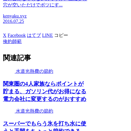
穴が空いただけでボツにす...
kenyaku.xyz
2016.07.25
X
Facebook
はてブ
LINE
コピー
倹約師範
関連記事
水道光熱費の節約
関東圏の4人家族ならポイントが
貯まる、ガソリン代がお得になる
電力会社に変更するのがおすすめ
水道光熱費の節約
スーパーでもらう氷を打ち水に使