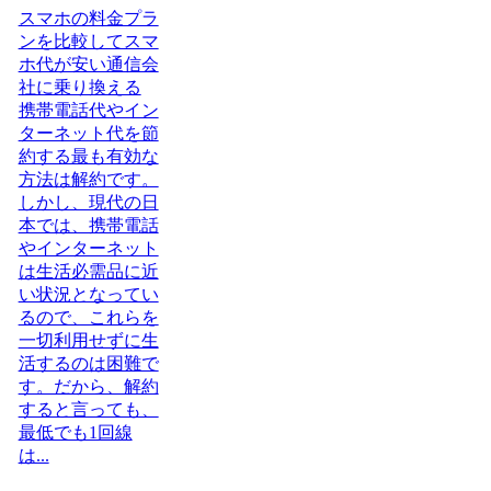
スマホの料金プラ
ンを比較してスマ
ホ代が安い通信会
社に乗り換える
携帯電話代やイン
ターネット代を節
約する最も有効な
方法は解約です。
しかし、現代の日
本では、携帯電話
やインターネット
は生活必需品に近
い状況となってい
るので、これらを
一切利用せずに生
活するのは困難で
す。だから、解約
すると言っても、
最低でも1回線
は...